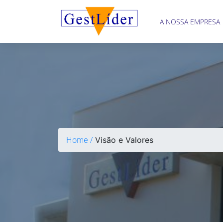
A NOSSA EMPRESA
A
nossa
empresa
Serviços
Formação
Profissional
Informações
Home /
Visão e Valores
Contactos