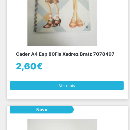
Cader A4 Esp 80Fls Xadrez Bratz 7078497
2,60€
Ver mais
Novo