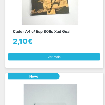
Cader A4 c/ Esp 80fls Xad Goal
2,10€
Ver mais
Novo