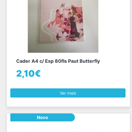
Cader A4 c/ Esp 80fls Paut Butterfly
2,10€
Ver mais
Novo