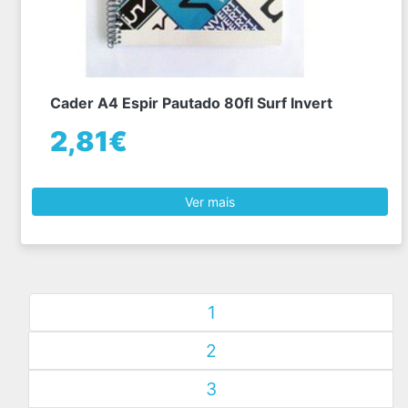
Cader A4 Espir Pautado 80fl Surf Invert
2,81€
Ver mais
1
2
3