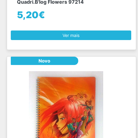
Quadri.B'log Flowers 97214
5,20€
Ver mais
Novo