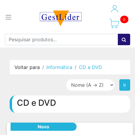
0
Voltar para
Informática
CD e DVD
Ir
CD e DVD
Novo