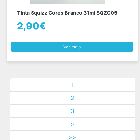
Tinta Squizz Cores Branco 31ml SQZC05
2,90€
Ver mais
1
2
3
>
>>