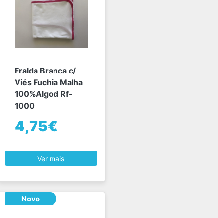
Fralda Branca c/
Viés Fuchia Malha
100%Algod Rf-
1000
4,75€
Ver mais
Novo