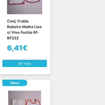
Conj. Fralda
Babeiro Malha Lisa
c/ Vivo Fuchia Rf-
BF222
6,41€
Ver mais
Novo