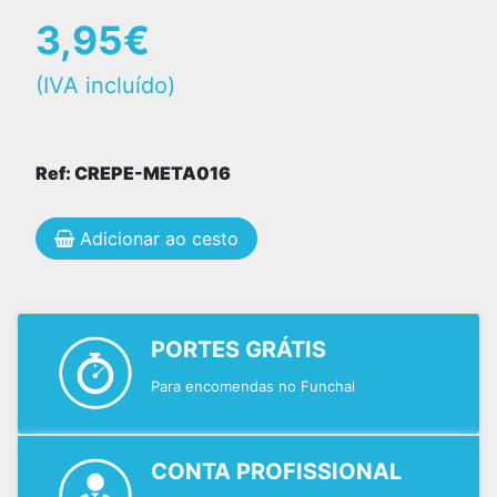
3,95€
(IVA incluído)
Ref: CREPE-META016
Adicionar ao cesto
PORTES GRÁTIS
Para encomendas no Funchal
CONTA PROFISSIONAL