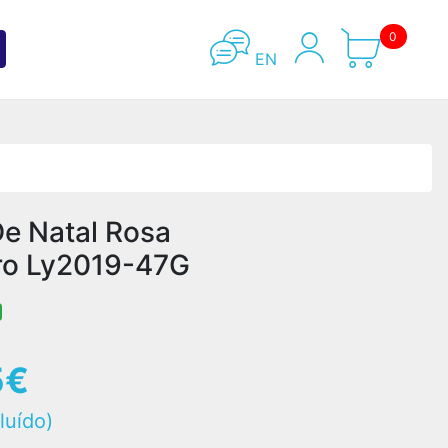
0
EN
De Natal Rosa
ro Ly2019-47G
5€
luído)